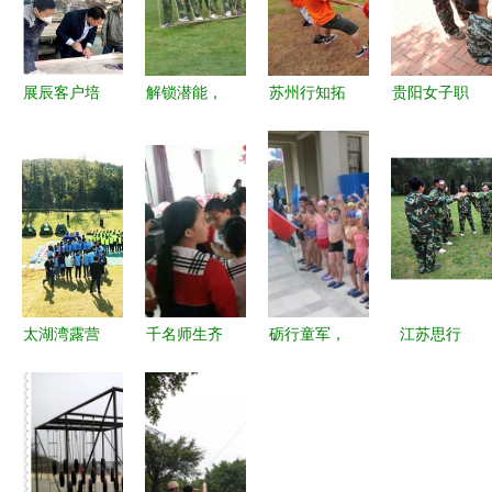
展辰客户培
解锁潜能，
苏州行知拓
贵阳女子职
训 拓展训
拥抱成长
展训练 为
校 拓展训
练的特色指
少儿户外拓
大学生团队
练为“另
数与价值深
展训练的重
赋能
类”军训注
度解析
要价值与实
入新活力
践意义
太湖湾露营
千名师生齐
砺行童军，
江苏思行
谷 在自然
聚大成农牧
锻造未来
「优选企
与挑战中凝
拓展训练铸
——3天2夜
业」 集体
聚团队新力
就团队精神
高端军事拓
拓展训练赋
量
展训练夏令
能团队，南